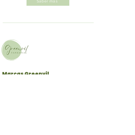
Saber más
​Marcas Greenvil
Proyectos Propios
| Wells Farming
|
Marcas Asociadas
Contáctenos
Marketing Global Online y Presencia
l
|
Programa de Impacto
|
Positivo
Social Media
Blog