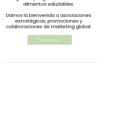
alimentos saludables.
Damos la bienvenida a asociaciones
estratégicas, promociones y
colaboraciones de marketing global.
Saber más
​Marcas Greenvil
Proyectos Propios
| Wells Farming
|
Marcas Asociadas
Contáctenos