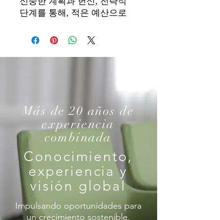
신중한 계획과 헌신, 전략적
단계를 통해, 적은 예산으로
Más de 20 años de
experiencia
combinada
Conocimiento,
experiencia y
visión global
Impulsando oportunidades para
un crecimiento sostenible.