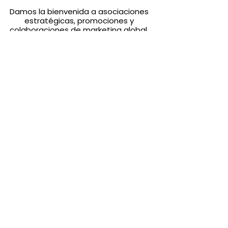
Damos la bienvenida a asociaciones
estratégicas, promociones y
colaboraciones de marketing global.
Saber más
​Marcas Greenvil
Proyectos Propios
| Wells Farming
|
Marcas Asociadas
Contáctenos
Marketing Global Online y Presencia
l
|