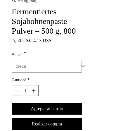
SKU: 500g, 800g
Fermentiertes
Sojabohnenpaste
Pulver – 500 g, 800
Precio
Precio
 5,50 US$ 
4,13 US$
de
oferta
weight
*
Cantidad
*
Agregar al carrito
Realizar compra