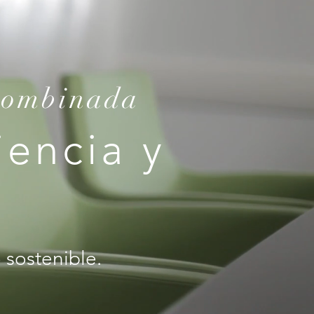
 combinada
encia y
 sostenible.