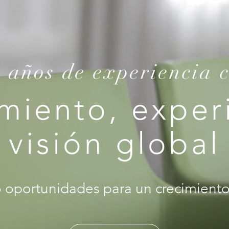
 años de experiencia
miento, experi
visión global
oportunidades para un crecimiento