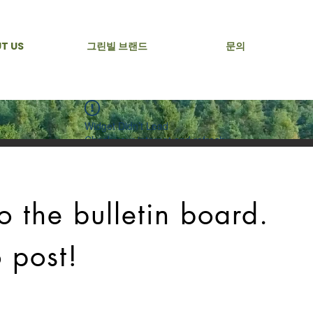
T US
그린빌 브랜드
문의
Widget Didn’t Load
Check your internet and refresh
this page.
If that doesn’t work, contact us.
 the bulletin board.
o post!