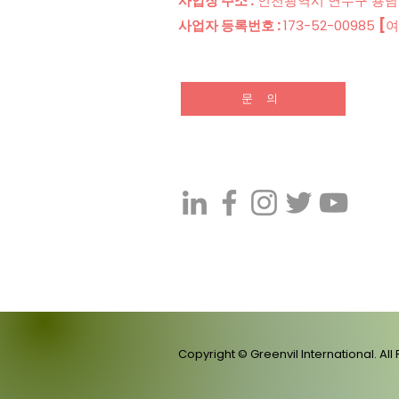
사업장 주소 :
인천광역시 연수구 용담로 
사업자 등록번호 :
173-52-00985
[
여
문 의
Copyright © Greenvil International. All