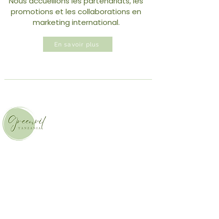
Nous accueillons les partenariats, les
promotions et les collaborations en
marketing international.
En savoir plus
Greenvil Brand
Projets internes
|
Wells Farming
|
Marques partenaires
Contact
Marketing global On & Off
|
Industrie du
partage d’impact positif
|