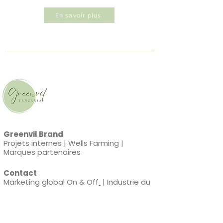
En savoir plus
Greenvil Brand
Projets internes
|
Wells Farming
|
Marques partenaires
Contact
Marketing global On & Off
|
Industrie du
partage d’impact positif
|
Demandes générales
​SNS
Blog