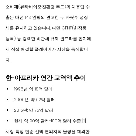
소비재(뷰티·바이오·친환경 푸드)의 대유럽 수
출은 매년 14% 안팎의 견고한 두 자릿수 성장
세를 유지하고 있습니다. 다만 CPNP(화장품 
등록) 등 강력한 비관세 규제 인프라를 현지에
서 직접 해결할 플레이어가 시장을 독식합니
다.
한-아프리카 연간 교역액 추이
1995년: 약 18억 달러
2005년: 약 52억 달러
2015년: 약 75억 달러
현재: 약 90억 달러~100억 달러 수준 [
1
]
시장 특징: 단순 선박 편의치적 물량을 제외한 