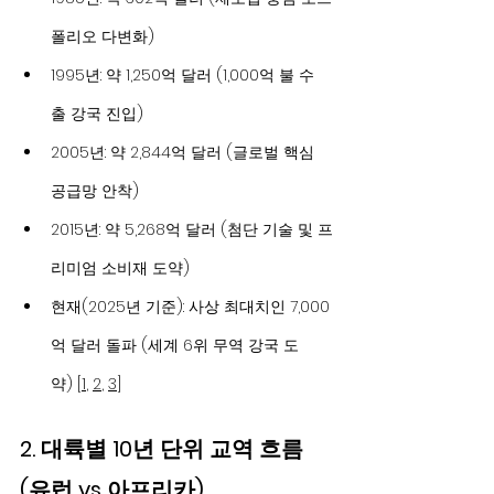
폴리오 다변화)
1995년: 약 1,250억 달러 (1,000억 불 수
출 강국 진입)
2005년: 약 2,844억 달러 (글로벌 핵심 
공급망 안착)
2015년: 약 5,268억 달러 (첨단 기술 및 프
리미엄 소비재 도약)
현재(2025년 기준): 사상 최대치인 7,000
억 달러 돌파 (세계 6위 무역 강국 도
약) [
1
, 
2
, 
3
]
2. 대륙별 10년 단위 교역 흐름 
(유럽 vs 아프리카)