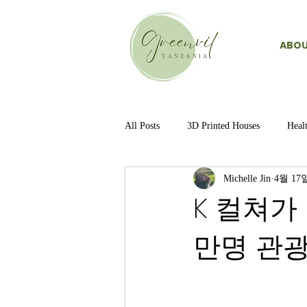
ABOU
All Posts
3D Printed Houses
Heal
Michelle Jin
4월 17
K 컬쳐가 
만명 관광