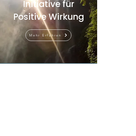
Initiative für
Positive Wirkung
Mehr Erfahren
Einen schönen Tag noch!
Umweltfreundliche Bio- und
Konsumgütermarken
Partnerschaften und Werbeanfragen
sind willkommen.
Mehr erfahren