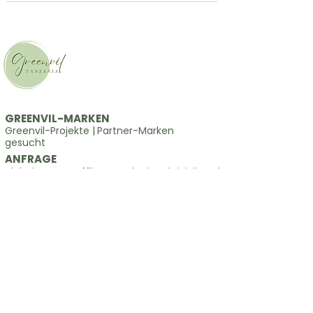
GREENVIL-MARKEN
Greenvil-Projekte
|
Partner-Marken
gesucht
ANFRAGE
globale on- & offline-marketingaktivitäten
|
industrie für positive einflüsse
|
allgemeine
anfragen
SNS
Blog
​Greenvil International​