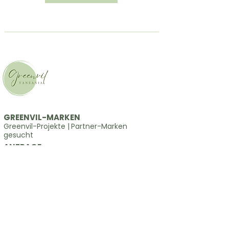
GREENVIL-MARKEN
Greenvil-Projekte
|
Partner-Marken
gesucht
ANFRAGE
globale on- & offline-marketingaktivitäten
|
industrie für positive einflüsse
|
allgemeine
anfragen
SNS
Blog