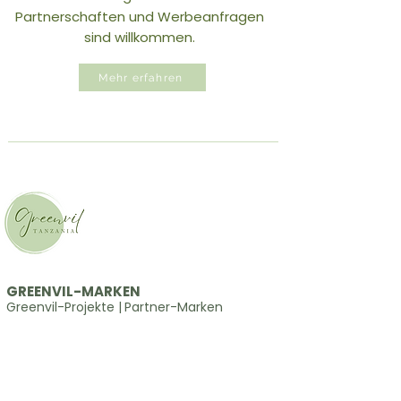
Partnerschaften und Werbeanfragen
sind willkommen.
Mehr erfahren
GREENVIL-MARKEN
Greenvil-Projekte
|
Partner-Marken
gesucht
ANFRAGE
globale on- & offline-marketingaktivitäten
|
industrie für positive einflüsse
|
allgemeine
anfragen